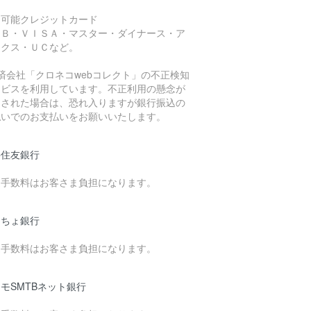
用可能クレジットカード
ＣＢ・ＶＩＳＡ・マスター・ダイナース・ア
ックス・ＵＣなど。
済会社「クロネコwebコレクト」の不正検知
ービスを利用しています。不正利用の懸念が
知された場合は、恐れ入りますが銀行振込の
払いでのお支払いをお願いいたします。
井住友銀行
込手数料はお客さま負担になります。
うちょ銀行
込手数料はお客さま負担になります。
モSMTBネット銀行