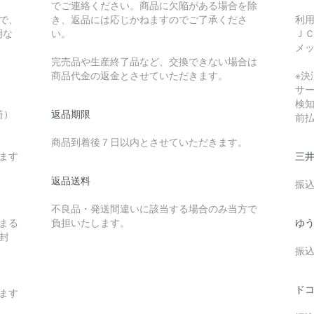
でご連絡ください。商品に欠陥がある場合を除
で、
き、返品には応じかねますのでご了承くださ
利
明な
い。
Ｊ
メ
完売品や生産終了品など、交換できない場合は
商品代金の返金とさせていただきます。
※決
サ
検
筒）
返品期限
前
商品到着後７日以内とさせていただきます。
ます
三
返品送料
振
不良品・発送間違いに該当する場合のみ当方で
納まる
負担いたします。
ゆ
封
振
ドコ
ます