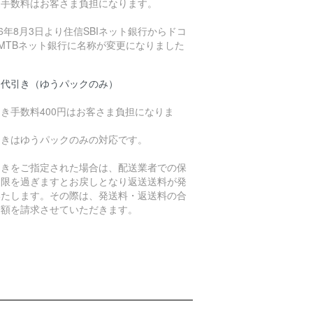
込手数料はお客さま負担になります。
26年8月3日より住信SBIネット銀行からドコ
MTBネット銀行に名称が変更になりました
品代引き（ゆうパックのみ）
き手数料400円はお客さま負担になりま
。
引きはゆうパックのみの対応です。
引きをご指定された場合は、配送業者での保
期限を過ぎますとお戻しとなり返送送料が発
いたします。その際は、発送料・返送料の合
金額を請求させていただきます。