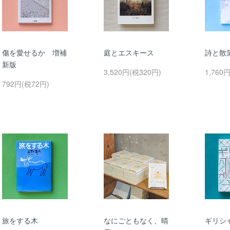
傷を愛せるか 増補
庭とエスキース
詩と散
新版
3,520円(税320円)
1,760
792円(税72円)
旅をする木
なにごともなく、晴
ギリシ