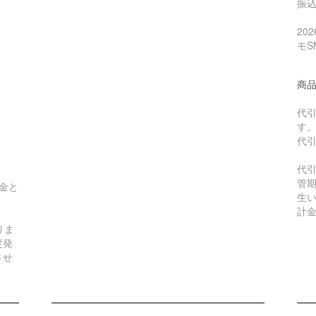
振
20
モS
商
代引
す
代
代
管
金と
生
。
計
りま
度発
させ