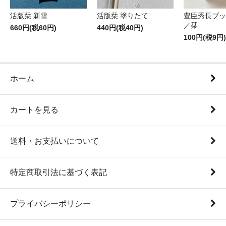
活版栞 新雪
活版栞 塗りたて
豊臣秀長ブッ
／栞
660円(税60円)
440円(税40円)
100円(税9円)
ホーム
カートを見る
送料・お支払いについて
特定商取引法に基づく表記
プライバシーポリシー