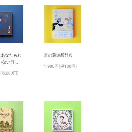
後あなたもわ
言の葉連想辞典
いない日に
1,980円(税180円)
円(税200円)