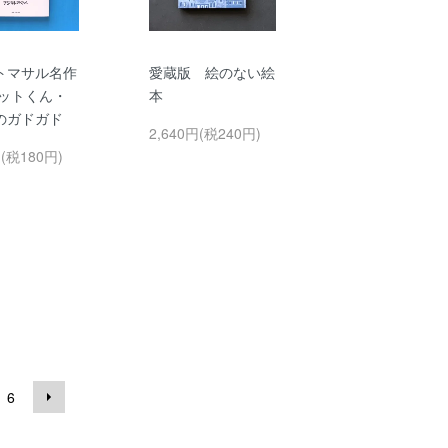
トマサル名作
愛蔵版 絵のない絵
コットくん・
本
のガドガド
2,640円(税240円)
円(税180円)
6