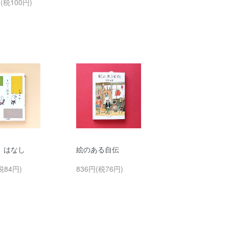
円(税100円)
、はなし
絵のある自伝
税84円)
836円(税76円)