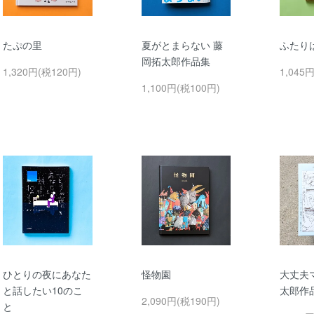
たぷの里
夏がとまらない 藤
ふたり
岡拓太郎作品集
1,320円(税120円)
1,045
1,100円(税100円)
ひとりの夜にあなた
怪物園
大丈夫
と話したい10のこ
太郎作
2,090円(税190円)
と