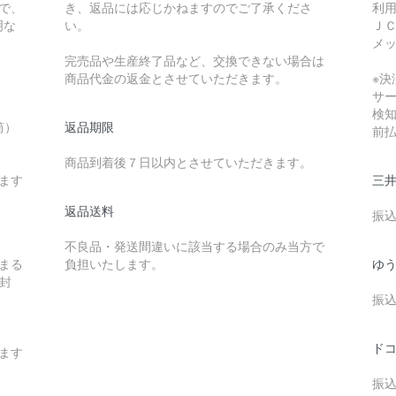
で、
き、返品には応じかねますのでご了承くださ
利
明な
い。
Ｊ
メ
完売品や生産終了品など、交換できない場合は
商品代金の返金とさせていただきます。
※決
サ
検
筒）
返品期限
前
商品到着後７日以内とさせていただきます。
ます
三
返品送料
振
不良品・発送間違いに該当する場合のみ当方で
納まる
負担いたします。
ゆ
封
振
ドコ
ます
振