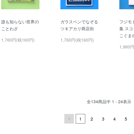
誰も知らない世界の
ガラスペンでなぞる
フジモ
ことわざ
ツキアカリ商店街
集 ス
こぐま
1,760円(税160円)
1,760円(税160円)
1,980
全
134
商品中
1 - 24
表示
1
2
3
4
5