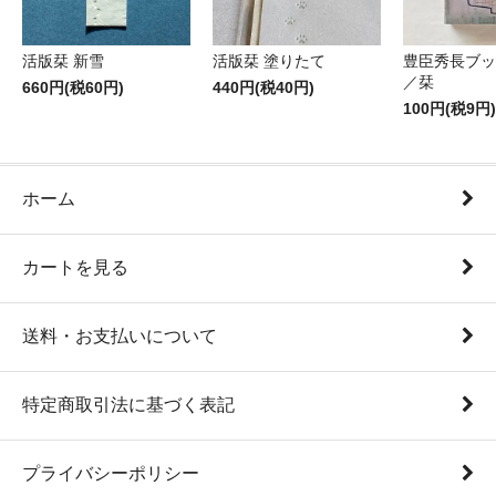
活版栞 新雪
活版栞 塗りたて
豊臣秀長ブッ
／栞
660円(税60円)
440円(税40円)
100円(税9円)
ホーム
カートを見る
送料・お支払いについて
特定商取引法に基づく表記
プライバシーポリシー