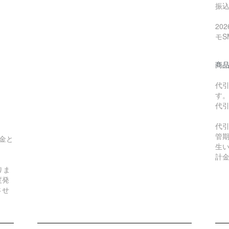
振
20
モS
商
代引
す
代
代
管
金と
生
。
計
りま
度発
させ