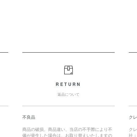
RETURN
返品について
不良品
ク
商品の破損、商品違い、当店の不手際により不
ク
備が発生した場合は、お取り替えいたしますの
社：