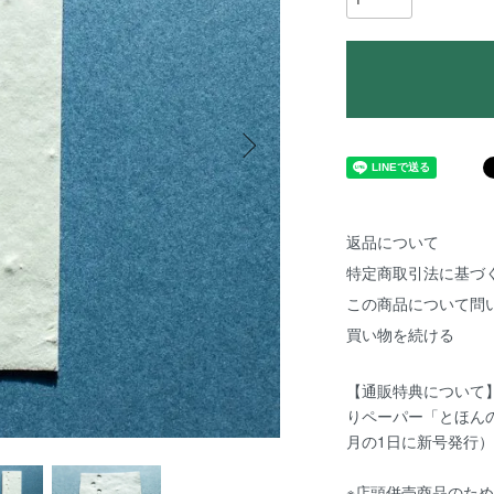
返品について
特定商取引法に基づ
この商品について問
買い物を続ける
【通販特典について
りペーパー「とほん
月の1日に新号発行）
※店頭併売商品のた