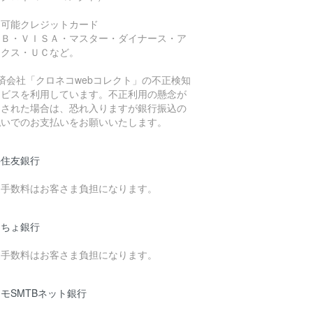
用可能クレジットカード
ＣＢ・ＶＩＳＡ・マスター・ダイナース・ア
ックス・ＵＣなど。
済会社「クロネコwebコレクト」の不正検知
ービスを利用しています。不正利用の懸念が
知された場合は、恐れ入りますが銀行振込の
払いでのお支払いをお願いいたします。
井住友銀行
込手数料はお客さま負担になります。
うちょ銀行
込手数料はお客さま負担になります。
モSMTBネット銀行