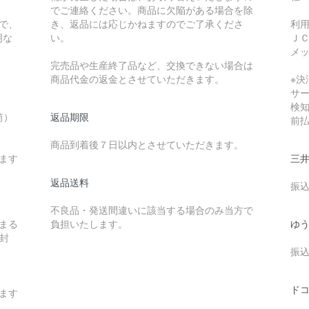
でご連絡ください。商品に欠陥がある場合を除
で、
き、返品には応じかねますのでご了承くださ
利
明な
い。
Ｊ
メ
完売品や生産終了品など、交換できない場合は
商品代金の返金とさせていただきます。
※決
サ
検
筒）
返品期限
前
商品到着後７日以内とさせていただきます。
ます
三
返品送料
振
不良品・発送間違いに該当する場合のみ当方で
納まる
負担いたします。
ゆ
封
振
ドコ
ます