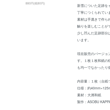
880円(税80円)
新雪についた足跡を
丁寧につくられてい
素材は手漉きで作ら
触りを楽しむことが
少し凹んだ足跡部分
います。
現在販売のバージョ
す。１枚１枚和紙の
も均一でなかったり
内容量：１枚（台紙
仕様：約40mm×125
素材：大洲和紙
製作：ASOBU KAPP