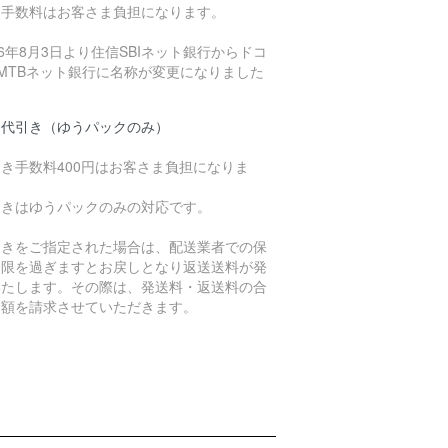
込手数料はお客さま負担になります。
26年8月3日より住信SBIネット銀行からドコ
MTBネット銀行に名称が変更になりました
品代引き（ゆうパックのみ）
き手数料400円はお客さま負担になりま
。
引きはゆうパックのみの対応です。
引きをご指定された場合は、配送業者での保
期限を過ぎますとお戻しとなり返送送料が発
いたします。その際は、発送料・返送料の合
金額を請求させていただきます。