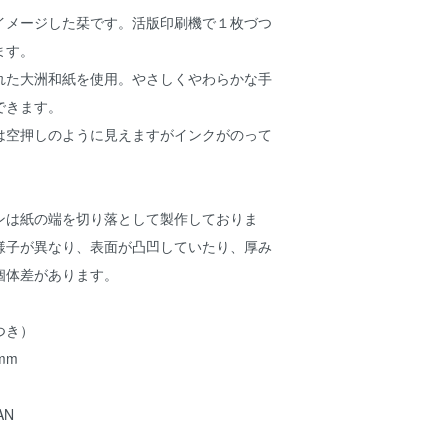
イメージした栞です。活版印刷機で１枚づつ
ます。
れた大洲和紙を使用。やさしくやわらかな手
できます。
は空押しのように見えますがインクがのって
ンは紙の端を切り落として製作しておりま
様子が異なり、表面が凸凹していたり、厚み
個体差があります。
つき）
mm
AN