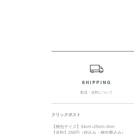
ショッピングガイド
SHIPPING
配送・送料について
クリックポスト
【梱包サイズ】34cm×25cm×3cm
【送料】250円（税込み・梱包費込み）