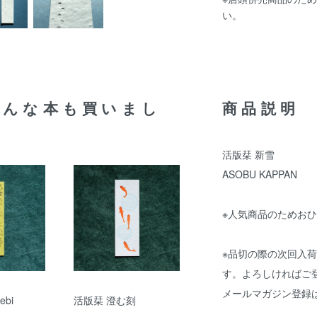
い。
こんな本も買いまし
商品説明
活版栞 新雪
ASOBU KAPPAN
※人気商品のためおひ
※品切の際の次回入
す。よろしければご
メールマガジン登録
ebi
活版栞 澄む刻