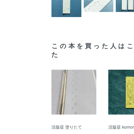
この本を買った人は
た
活版栞 塗りたて
活版栞 komor