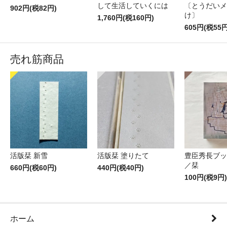
して生活していくには
〔とうだいメ
902円(税82円)
け〕
1,760円(税160円)
605円(税55円
売れ筋商品
活版栞 新雪
活版栞 塗りたて
豊臣秀長ブッ
／栞
660円(税60円)
440円(税40円)
100円(税9円)
ホーム