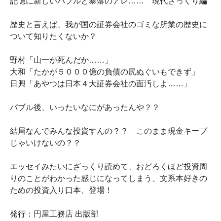
記憶に新しいバブルと暴落のアレ…… 現代ざっくり編
歴史と言えば、我が国の証券会社のゴミな所業の歴史に
ついて知りたくないか？
野村「山一が死んだか……」
大和「たかが５０００億の負債の尻ぬぐいもできず」
日興「あやつは日本４大証券会社の面汚しよ……」
バブル後、いったいなにがあったんや？？
結局なんでみんな投資すんの？？ このまま現金キープ
じゃいけないの？？
エッセイみたいにざっくり読めて、おどろくほど投資周
りのことがわかった感じになってしまう、文系本好きの
ための投資入り口本、登場！
発行：円屋工務店 出版部