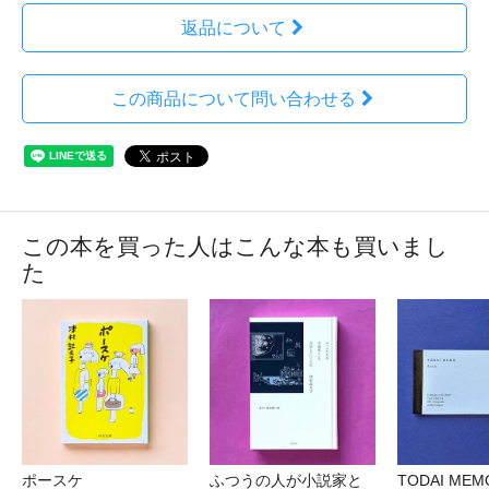
返品について
この商品について問い合わせる
この本を買った人はこんな本も買いまし
た
ポースケ
ふつうの人が小説家と
TODAI MEM