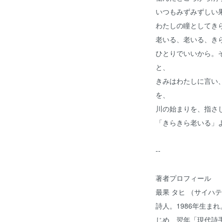
いつもみずみずしい
わたしの瞳としてき
老いる、老いる、き
ひとりでいいから。
と、
きみはわたしに言い
を、
川の始まりを、指さ
「きらきら老いる」
--
著者プロフィール
最果 タヒ （サイハテ
詩人。1986年生ま
じめ、翌年「現代詩