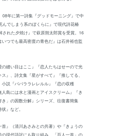
、08年に第一詩集『グッドモーニング』で中
『死んでしまう系のぼくらに』で現代詩花椿
解された夕焼け』で萩原朔太郎賞を受賞。16
はいつでも最高密度の青色だ』は石井裕也監
愛の縫い目はここ』『恋人たちはせーので光
キス』、詩文集『星がすべて』『推してる、
、小説『パパララレレルル』『恋の収穫
無人島には水と漫画とアイスクリーム』『き
好き」の因数分解』シリーズ、往復書簡集
待状』など。
一首』（清川あさみとの共著）や『きょうの
学の現代語訳にも取り組み、「百人一首」の