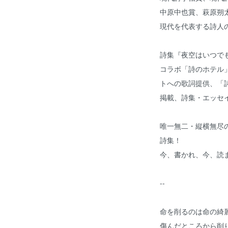
中原中也賞、萩原朔
現代を代表する詩人
詩集『夜空はいつで
コラボ「詩のホテル
トへの歌詞提供、「
掲載、詩集・エッセ
唯一無二・縦横無尽
詩集！
今、書かれ、今、読ま
--
命を削るのは命の綺
傷んだところから削