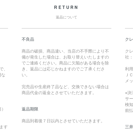
RETURN
返品について
不良品
ク
商品の破損、商品違い、当店の不手際により不
ク
備が発生した場合は、お取り替えいたしますの
社：
でご連絡ください。商品に欠陥がある場合を除
で、
き、返品には応じかねますのでご了承くださ
利
明な
い。
Ｊ
メ
完売品や生産終了品など、交換できない場合は
商品代金の返金とさせていただきます。
※決
サ
検
筒）
返品期限
前
商品到着後７日以内とさせていただきます。
ます
三