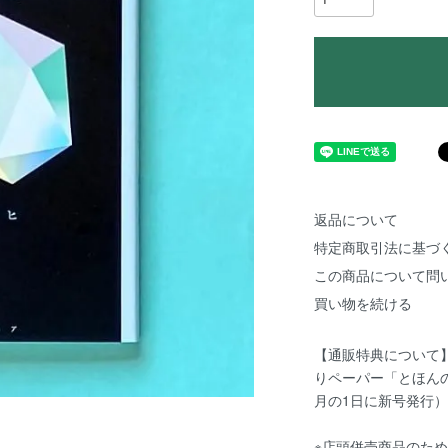
返品について
特定商取引法に基づ
この商品について問
買い物を続ける
【通販特典について
りペーパー「とほん
月の1日に新号発行）
※店頭併売商品のた