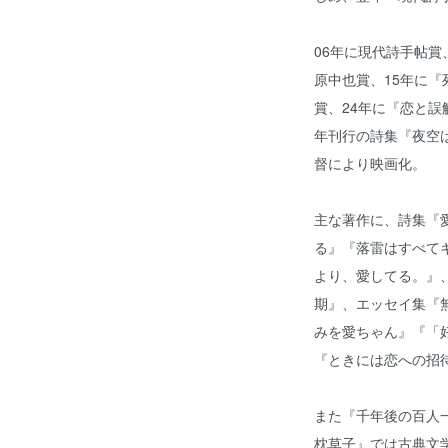
06年に現代詩手帖賞
原中也賞、15年に
賞、24年に『恋と誤
年刊行の詩集『夜空
督により映画化。
主な著作に、詩集『
る』『落雷はすべて
より、愛してる。』
期』、エッセイ集『
みを愛ちゃん』『「
『ときには恋への招
また『千年後の百人
枕草子』では古典文