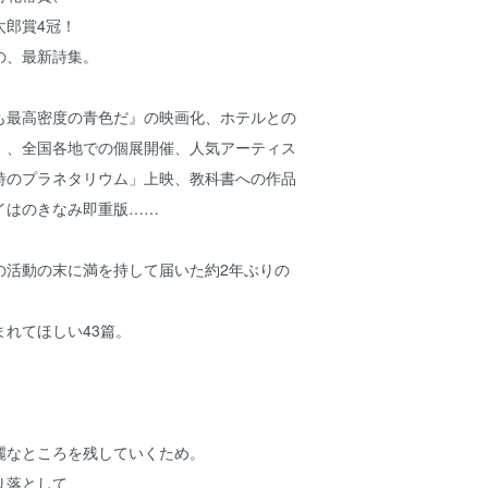
太郎賞4冠！
の、最新詩集。
も最高密度の青色だ』の映画化、ホテルとの
」、全国各地での個展開催、人気アーティス
詩のプラネタリウム」上映、教科書への作品
イはのきなみ即重版……
の活動の末に満を持して届いた約2年ぶりの
れてほしい43篇。
麗なところを残していくため。
り落として、