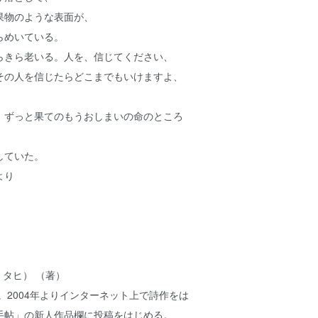
果物のような表面が、
らめいている。
らきら老いる。人を、信じてください、
その人を信じたらどこまでもいけますよ、
、ずっと果てのもうおしまいの命のところ
していた。
より
 タヒ） （著）
れ。2004年よりインターネット上で詩作をは
手帖」の新人作品欄に投稿をはじめる。