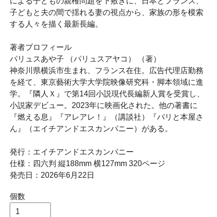
による子どもの親権問題を下敷きに、日本とフランス、
子どもと夫の間で揺れる妻の視点から、家族の形を模索
する人々を描く最新長編。
著者プロフィール
パリュスあや子 （パリュスアヤコ） （著）
神奈川県横浜市生まれ、フランス在住。広告代理店勤務
を経て、東京藝術大学大学院映像研究科・脚本領域に進
学。『隣人Ｘ』で第14回小説現代長編新人賞を受賞し、
小説家デビュー。2023年に映画化された。他の著書に
『燃える息』『アレアレ！』（講談社）『パリと本屋さ
ん』（エイチアンドエスカンパニー）がある。
発行：エイチアンドエスカンパニー
仕様：四六判 縦188mm 横127mm 320ページ
発売日：2026年6月22日
個数