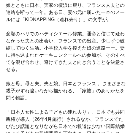
娘とともに日本、実家の横浜に戻り、フランス人夫との
連絡を断って一年。ある日、妻の元に届いた一本のメー
ルには「KIDNAPPING（連れ去り）」の文字が。
念願のパリでのパティシエール修業。運命と信じて疑わ
なかった夫との出会い。フランスでの出産。少しずつ破
綻してゆく生活。小学校入学を控えた娘の進路ーー。妻
に持ち込まれたケーキコンクールへの参加が、そのすべ
てを混ぜ合わせ、避けてきた夫と向き合うことを決意さ
せる。
娘と母。母と夫。夫と娘。日本とフランス 。さまざまな
親子がすれ違いながら描かれる、「家族」のありかたを
問う物語。
「日本人女性による子どもの連れ去り」。日本でも共同
親権が導入（26年4月施行）されるなか、フランスでた
びたび話題となりながら日本での報道は少ない国際結婚