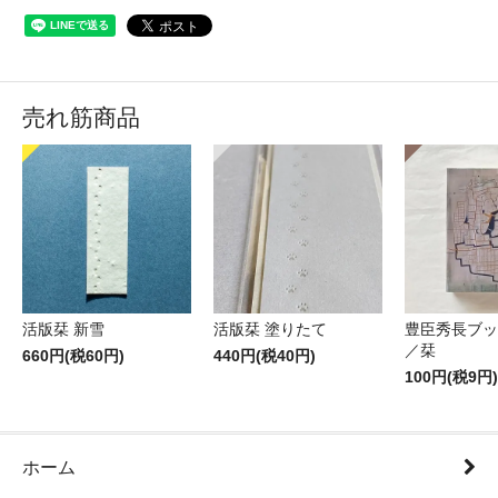
売れ筋商品
活版栞 新雪
活版栞 塗りたて
豊臣秀長ブッ
／栞
660円(税60円)
440円(税40円)
100円(税9円)
ホーム