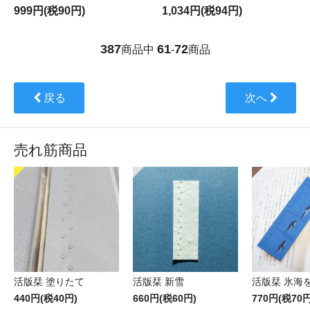
999円(税90円)
1,034円(税94円)
387
61
72
商品中
-
商品
戻る
次へ
売れ筋商品
活版栞 塗りたて
活版栞 新雪
活版栞 氷海
440円(税40円)
660円(税60円)
770円(税70円