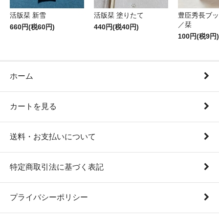
活版栞 新雪
活版栞 塗りたて
豊臣秀長ブッ
／栞
660円(税60円)
440円(税40円)
100円(税9円)
ホーム
カートを見る
送料・お支払いについて
特定商取引法に基づく表記
プライバシーポリシー