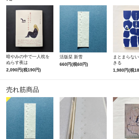
暗やみの中で一人枕を
活版栞 新雪
まとまらない
ぬらす夜は
きる
660円(税60円)
2,090円(税190円)
1,980円(税1
売れ筋商品