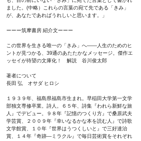
も、目の前にいない「きみ」に宛てた言葉として書かれ
ました。(中略）これらの言葉の宛て先である「きみ」
が、あなたであればうれしいと思います。」
ーーー筑摩書房 紹介文ーーー
この世界を生きる唯一の「きみ」へ――人生のためのヒ
ントが見つかる、39通のあたたかなメッセージ。傑作エ
ッセイが待望の文庫化！ 解説 谷川俊太郎
著者について
長田 弘 オサダ ヒロシ
１９３９年、福島県福島市生まれ。早稲田大学第一文学
部独文専修卒業。詩人。６５年、詩集『われら新鮮な旅
人』でデビュー。９８年『記憶のつくり方』で桑原武夫
学芸賞、２００９年『幸いなるかな本を読む人』で詩歌
文学館賞、１０年『世界はうつくしいと』で三好達治
賞、１４年『奇跡―ミラクル』で毎日芸術賞をそれぞれ