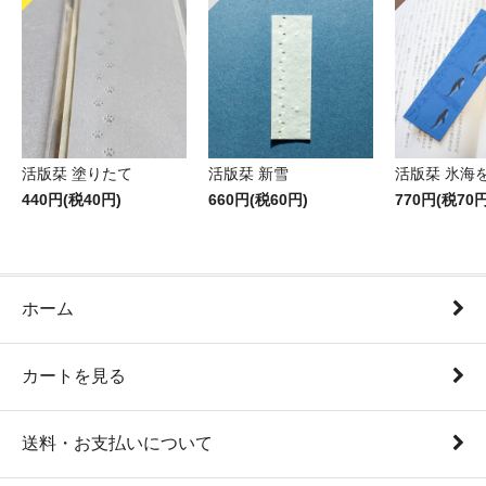
活版栞 塗りたて
活版栞 新雪
活版栞 氷海
440円(税40円)
660円(税60円)
770円(税70円
ホーム
カートを見る
送料・お支払いについて